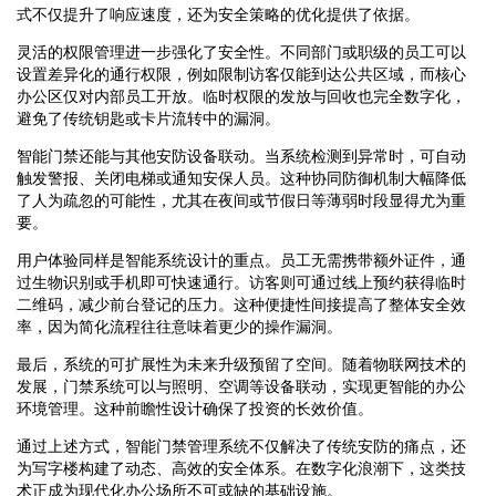
式不仅提升了响应速度，还为安全策略的优化提供了依据。
灵活的权限管理进一步强化了安全性。不同部门或职级的员工可以
设置差异化的通行权限，例如限制访客仅能到达公共区域，而核心
办公区仅对内部员工开放。临时权限的发放与回收也完全数字化，
避免了传统钥匙或卡片流转中的漏洞。
智能门禁还能与其他安防设备联动。当系统检测到异常时，可自动
触发警报、关闭电梯或通知安保人员。这种协同防御机制大幅降低
了人为疏忽的可能性，尤其在夜间或节假日等薄弱时段显得尤为重
要。
用户体验同样是智能系统设计的重点。员工无需携带额外证件，通
过生物识别或手机即可快速通行。访客则可通过线上预约获得临时
二维码，减少前台登记的压力。这种便捷性间接提高了整体安全效
率，因为简化流程往往意味着更少的操作漏洞。
最后，系统的可扩展性为未来升级预留了空间。随着物联网技术的
发展，门禁系统可以与照明、空调等设备联动，实现更智能的办公
环境管理。这种前瞻性设计确保了投资的长效价值。
通过上述方式，智能门禁管理系统不仅解决了传统安防的痛点，还
为写字楼构建了动态、高效的安全体系。在数字化浪潮下，这类技
术正成为现代化办公场所不可或缺的基础设施。