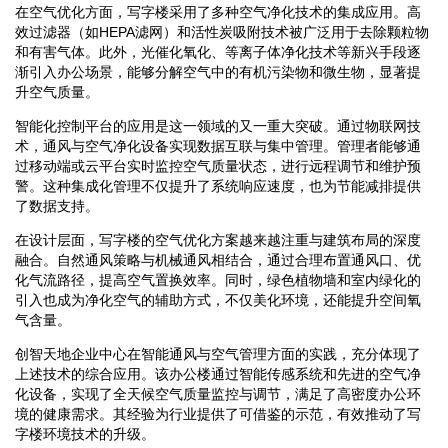
在空气优化方面，写字楼采用了多种空气净化技术的集成应用。高
效过滤器（如HEPA滤网）和活性炭吸附技术被广泛用于去除颗粒物
和有害气体。此外，光催化氧化、等离子体净化技术等新兴手段逐
渐引入办公场景，能够分解空气中的有机污染物和微生物，显著提
升空气质量。
智能化控制平台的应用是这一领域的又一重大突破。通过物联网技
术，通风与空气净化设备实现数据互联与集中管理。管理者能够通
过移动端或云平台实时监控空气质量状态，进行远程调节和维护预
警。这种集成化管理不仅提升了系统响应速度，也为节能减排提供
了数据支持。
在设计层面，写字楼的空气优化方案越来越注重与建筑布局的深度
融合。自然通风策略与机械通风相结合，通过合理布置通风口、优
化气流路径，提高空气置换效率。同时，绿色植物墙和室内绿化的
引入也成为净化空气的辅助方式，不仅美化环境，还能提升空间氧
气含量。
创智天地企业中心在智能通风与空气管理方面的实践，充分体现了
上述技术的综合应用。该办公楼通过智能传感系统和先进的空气净
化设备，实现了全天候空气质量监控与调节，满足了高密度办公环
境的健康需求。其经验为行业提供了可借鉴的示范，有效推动了写
字楼环境技术的升级。