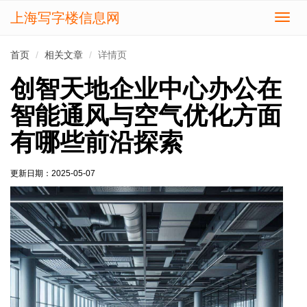
上海写字楼信息网
切
换
导
首页
相关文章
详情页
航
创智天地企业中心办公在
智能通风与空气优化方面
有哪些前沿探索
更新日期：
2025-05-07