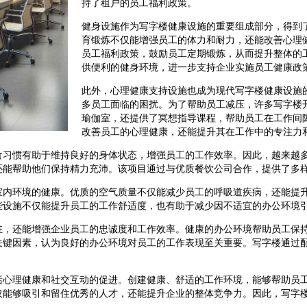
持了租户的员工福利政策。
健身设施作为写字楼健康设施的重要组成部分，得到
育锻炼不仅能增强员工的体力和耐力，还能改善心理
员工福利政策，鼓励员工定期锻炼，从而提升整体的
供便利的健身环境，进一步支持企业实施员工健康政
此外，心理健康支持设施也成为现代写字楼健康设施
多员工面临的困扰。为了帮助员工减压，许多写字楼
瑜伽室，还提供了冥想指导课程，帮助员工在工作间
改善员工的心理健康，还能提升其在工作中的专注力
食习惯有助于维持良好的身体状态，增强员工的工作效率。因此，越来越
还能帮助他们保持精力充沛。该项目通过与优质餐饮公司合作，提供了多
室内环境的健康。优质的空气质量不仅能减少员工的呼吸道疾病，还能提
些设施不仅能提升员工的工作舒适度，也有助于减少因不适宜的办公环境
驻，还能增强企业员工的忠诚度和工作效率。健康的办公环境帮助员工保
关键因素，认为良好的办公环境对员工的工作表现至关重要。写字楼通过
括心理健康和社交互动的促进。创建健康、舒适的工作环境，能够帮助员
仅能够吸引和留住优秀的人才，还能提升企业的整体竞争力。因此，写字